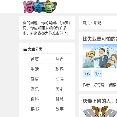
你的问题、你的疑问、你的好
首页
> 职场
奇、你应知而未知的许许多
多，好奇客都为你准备好了！
比失业更可怕的
文章分类
首页
热点
生活
职场
工作
失业
健康
情感
作者：
好奇客
阅读：
娱乐
历史
百科
智慧
厌倦上班的人，
读书
故事