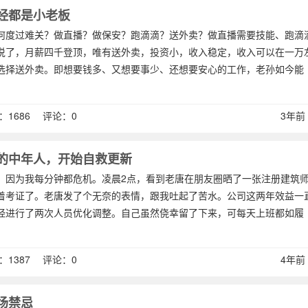
经都是小老板
何度过难关？做直播？做保安？跑滴滴？送外卖？做直播需要技能、跑滴
说了，月薪四千登顶，唯有送外卖，投资小，收入稳定，收入可以在一万
选择送外卖。即想要钱多、又想要事少、还想要安心的工作，老孙如今能
1686 评论：0
3年前 (
的中年人，开始自救更新
，因为我每分钟都危机。凌晨2点，看到老唐在朋友圈晒了一张注册建筑
着考证了。老唐发了个无奈的表情，跟我吐起了苦水。公司这两年效益一
经进行了两次人员优化调整。自己虽然侥幸留了下来，可每天上班都如履
1387 评论：0
4年前 (
场禁忌