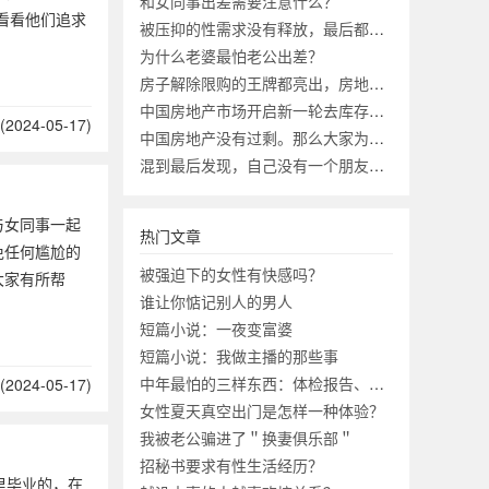
和女同事出差需要注意什么？
看看他们追求
被压抑的性需求没有释放，最后都去哪了？
为什么老婆最怕老公出差？
房子解除限购的王牌都亮出，房地产市场会迎来第二春吗？
中国房地产市场开启新一轮去库存有何意义？
2024-05-17)
中国房地产没有过剩。那么大家为啥不买房？
混到最后发现，自己没有一个朋友，究竟正不正常？
女同事一起
热门文章
免任何尴尬的
被强迫下的女性有快感吗？
大家有所帮
谁让你惦记别人的男人
短篇小说：一夜变富婆
短篇小说：我做主播的那些事
中年最怕的三样东西：体检报告、工资条、成绩单
2024-05-17)
女性夏天真空出门是怎样一种体验？
我被老公骗进了＂换妻俱乐部＂
招秘书要求有性生活经历？
里毕业的，在