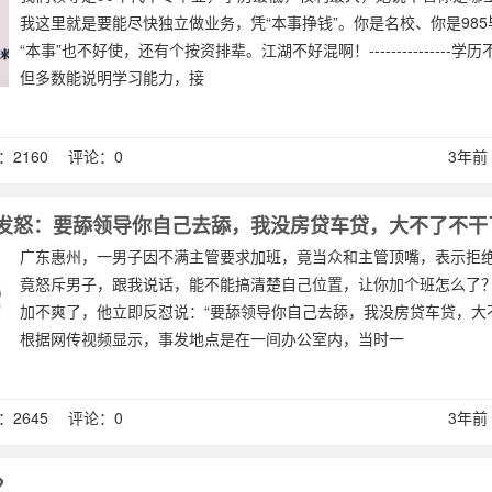
我这里就是要能尽快独立做业务，凭“本事挣钱”。你是名校、你是98
“本事”也不好使，还有个按资排辈。江湖不好混啊！---------------学
但多数能说明学习能力，接
2160 评论：0
3年前 (
发怒：要舔领导你自己去舔，我没房贷车贷，大不了不干
广东惠州，一男子因不满主管要求加班，竟当众和主管顶嘴，表示拒
竟怒斥男子，跟我说话，能不能搞清楚自己位置，让你加个班怎么了
加不爽了，他立即反怼说：“要舔领导你自己去舔，我没房贷车贷，大
根据网传视频显示，事发地点是在一间办公室内，当时一
2645 评论：0
3年前 (
？