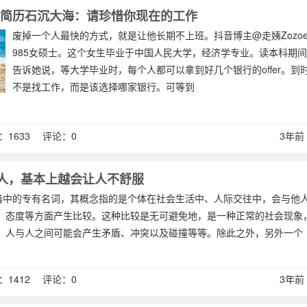
0份简历石沉大海：请珍惜你现在的工作
废掉一个人最快的方式，就是让他长期不上班。抖音博主@走姨Zozo
985女硕士。这个女生毕业于中国人民大学，经济学专业。读本科期
告诉她说，等大学毕业时，每个人都可以拿到好几个银行的offer。到
不是找工作，而是该选择哪家银行。可等到
1633 评论：0
3年前 (
人，基本上越会让人不舒服
学当中的专有名词，其概念指的是个体在社会生活中、人际交往中，会与他
、态度等方面产生比较。这种比较是无可避免地，是一种正常的社会现象
，人与人之间可能会产生矛盾、冲突以及碰撞等等。除此之外，另外一个
1412 评论：0
3年前 (