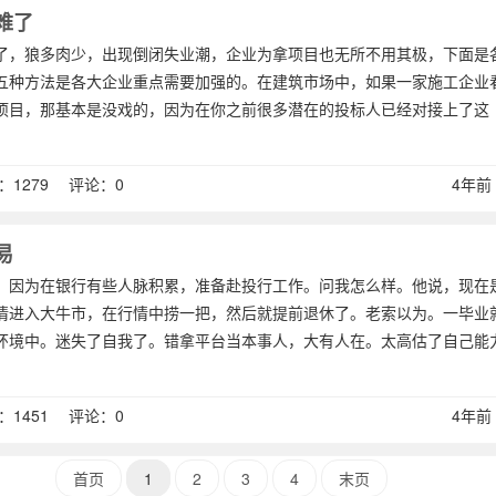
难了
了，狼多肉少，出现倒闭失业潮，企业为拿项目也无所不用其极，下面是
五种方法是各大企业重点需要加强的。在建筑市场中，如果一家施工企业
项目，那基本是没戏的，因为在你之前很多潜在的投标人已经对接上了这
1279 评论：0
4年前 (
易
。因为在银行有些人脉积累，准备赴投行工作。问我怎么样。他说，现在
情进入大牛市，在行情中捞一把，然后就提前退休了。老索以为。一毕业
环境中。迷失了自我了。错拿平台当本事人，大有人在。太高估了自己能
1451 评论：0
4年前 (
首页
1
2
3
4
末页