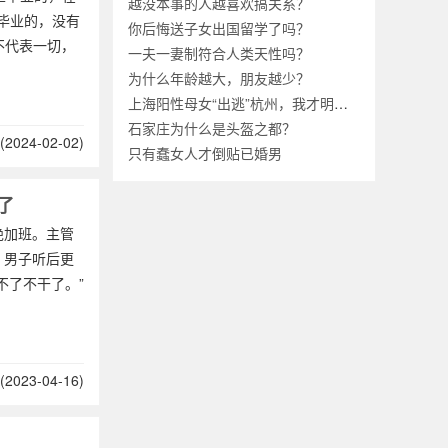
越没本事的人越喜欢搞关系？
5毕业的，没有
你后悔送子女出国留学了吗？
历不代表一切，
一夫一妻制符合人类天性吗？
为什么年龄越大，朋友越少？
上海阳性母女“出逃”杭州，我才明白中国为什么不能“躺平”？
石家庄为什么是头盔之都？
2024-02-02)
只有蠢女人才倒贴已婚男
了
绝加班。主管
？男子听后更
不了不干了。”
2023-04-16)