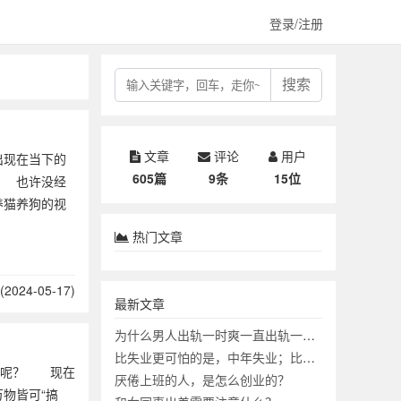
登录/注册
搜索
文章
评论
用户
现在当下的
605篇
9条
15位
 也许没经
养猫养狗的视
热门文章
2024-05-17)
最新文章
为什么男人出轨一时爽一直出轨一直爽？
比失业更可怕的是，中年失业；比中年失业更可怕的是？
样呢？ 现在
厌倦上班的人，是怎么创业的？
物皆可“搞