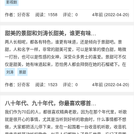
影视剧
作者：
好奇客
阅读：1558 评论：0
4年前 (2022-04-20)
甜美的景甜和刘涛长甜美，谁更有味道？
两人长相呢，都各有特色，谁更有味道，还是倾向于景甜吧。景
甜，人和名字一样，非常的甜美可爱，可以是笨笨的傻白甜，略微
一打扮，也可以是性感的女神，深受众多男士的喜爱。景甜可不仅
仅是甜美，她有味道起来，恐怕男人都会拜倒在她的石榴裙下。在
《澳门风云》的电影中，景甜不小心喝下逼供
刘涛
景甜
作者：
好奇客
阅读：1523 评论：0
4年前 (2022-04-20)
八十年代、九十年代，你最喜欢哪首歌曲？
我们作为70后的人，都很喜欢精典老歌，因为在那个年代里，听歌
就是很开心的事情，尤其是当听到好听的歌曲时，什么事情都不想
做，大家都把活儿停下来，坐在一起围着一台收音机听歌，收音机