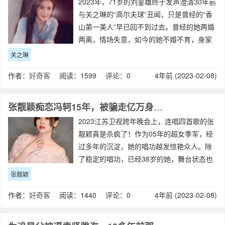
2023年，71岁的刘銮雄终于发声澄清30年前
与关之琳的“高尔夫球”丑闻，只是曾经的“香
山第一美人”早已回不到过去。曾经的她两婚
两离，情场失意，如今的她不婚不育，身家
上亿。期间，她都经历了什么？被老天爷追
关之琳
着喂饭吃1962年，关之琳出生于香港，原名
作者：
好奇客
阅读：1599 评论：0
4年前 (2023-02-08)
叫关家慧，出身满族八大姓
张靓颖痴恋冯轲15年，被骗走亿万身家，离婚5年后二人天差地别
2023江苏卫视跨年晚会上，连唱四首歌的张
靓颖真是杀疯了！作为05年的超女季军，经
过多年的沉淀，她的唱功越发惊艳众人。除
了稳定的唱功，已经38岁的她，舞台状态也
好到令人羡慕，充满了成熟的魅力。不过，
张靓颖
在感情方面，张靓颖可谓是坎坷不断。之
作者：
好奇客
阅读：1440 评论：0
4年前 (2023-02-08)
前，她在演唱会上逼婚冯轲，本以为会得