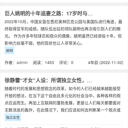
巨人姚明的十年追妻之路：17岁时与妻子叶莉相遇
2022年10月，中国女篮在悉尼奥林匹克公园与美国队进行角逐，最
终取得亚军的成绩。随队伍出征的领队姚明也再次吸引到人们的眼
光。 作为许多年轻球员和观众的偶像，姚明虽然已经退役十年，但
影响力丝毫不弱，他的现状也让人非常关心。
姚明
作者：
admin
阅读：1453 评论：0
4年前 (2022-11-02)
徐静蕾“才女”人设：所谓独立女性，不过是精致利己
随着时代的发展和思想观念的改革，如今的人们已经越来越能接受
开放的想法，在当下这个自由且多元化的社会当中，各种各样的观
点应运而生。再加上互联网的蓬勃发展，更是让人们每天都要面对
无数消息的轰炸，在此情况下，我们应该如何去判断某一个观点或
是某一条信息是否可信呢？这个问题并无标
独立女性