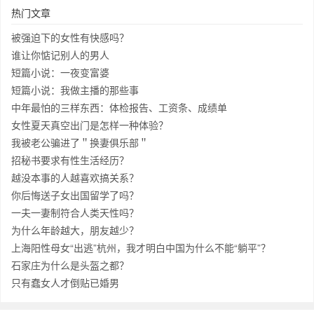
热门文章
被强迫下的女性有快感吗？
谁让你惦记别人的男人
短篇小说：一夜变富婆
短篇小说：我做主播的那些事
中年最怕的三样东西：体检报告、工资条、成绩单
女性夏天真空出门是怎样一种体验？
我被老公骗进了＂换妻俱乐部＂
招秘书要求有性生活经历？
越没本事的人越喜欢搞关系？
你后悔送子女出国留学了吗？
一夫一妻制符合人类天性吗？
为什么年龄越大，朋友越少？
上海阳性母女“出逃”杭州，我才明白中国为什么不能“躺平”？
石家庄为什么是头盔之都？
只有蠢女人才倒贴已婚男