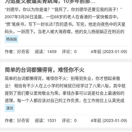
为追星父被逼卖肾跳海，10多年前那个要嫁刘德华的杨丽娟，如今怎样了？
“刘德华，你以为你是谁？”“我死了，你刘德华还要见我的孩子！”
2007年3月26日凌晨，一位68岁的老人在香港的一家快餐店中，
“愤”笔疾书，写下一封长达7页的遗书。写完，他走向夜色中的天星
码头，一跃而下。当老人被大海吞噬，他的女儿杨丽娟正在附近的
一间宾馆里做着“梦”，梦
杨丽娟
作者：
好奇客
阅读：1409 评论：0
4年前 (2023-01-09)
简单的台词都懒得背，难怪你不火
简单的台词都懒得背，难怪你不火：别等到失业，你才想起来敬
业！ 相信有不少人在上小学的时候就已经学过了八荣八耻，其中就
提到了我们要以爱岗敬业为荣。拿钱办事可以说是社会上最通俗的
道理，每一个人都应该对自己的工作负责，在工作岗位上认真完成
任务。
演员
作者：
好奇客
阅读：1531 评论：0
4年前 (2023-01-09)