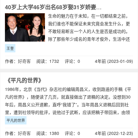
40岁上大学46岁出名68岁娶31岁娇妻70岁生儿子，他有多厉害？
生命的魅力在于未知，在一切都结束之前，
我们谁也不能保证未来究竟会发生什么，更
不敢轻易断言一个人的人生是否是成功的。
除了那些年少成名的青年才俊外，生活中还
存在着一些大器晚成的人。王奎荣就是这样
王奎
一个足够优秀的演员。中年转型的男人王奎
作者：
好奇客
阅读：1732 评论：0
4年前 (2023-01-09)
荣出演过许多经典的作品，《车间主任》、
《闯
《平凡的世界》
1986年，北京《当代》杂志社的编辑周昌义，收到路遥的手稿《平
凡的世界》，随便读了几页，就直接做出了退稿的决定。没想到30
年后，周昌义公开道歉，直呼“我错了”。当年周昌义退稿后回到社
里，遭到社领导的批评，说他过于武断，应该把稿子带回来，由领
导来退比较妥当。领导会这样说，
平凡的世界
作者：
好奇客
阅读：1380 评论：0
4年前 (2022-12-23)