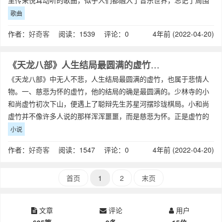
里传来悦耳动听的歌曲，似乎人们都融入了音乐世界，忘记了周围
的一切，当时我也只十多岁
歌曲
作者：
好奇客
阅读：1539 评论：0
4年前 (2022-04-20)
《天龙八部》人生结局最圆满的虚竹，也算悲情人物之一吗？
《天龙八部》中无人不悲，人生结局最圆满的虚竹，也属于悲情人
物。一、慈悲为怀的虚竹，他的结局的确是最圆满的。少林寺的小
和尚虚竹初次下山，便遇上了聪辩先生苏星河摆珍珑棋局。小和尚
虚竹并不像许多人说的那样浑浑噩噩，而是慈悲为怀。正是虚竹的
慈悲为怀，闭着眼睛下了一粒棋子，自填一
小说
作者：
好奇客
阅读：1547 评论：0
4年前 (2022-04-20)
首页
1
2
末页
文章
评论
用户