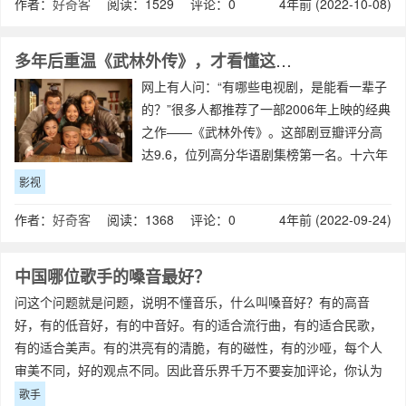
作者：
好奇客
阅读：1529 评论：0
4年前 (2022-10-08)
多年后重温《武林外传》，才看懂这些人生哲理
网上有人问：“有哪些电视剧，是能看一辈子
的？”很多人都推荐了一部2006年上映的经典
之作——《武林外传》。这部剧豆瓣评分高
达9.6，位列高分华语剧集榜第一名。十六年
前，它刚一开播，就凭借天马行空的剧情，
影视
和活泼搞怪的表演，迅速吸引了一大批观
作者：
好奇客
阅读：1368 评论：0
4年前 (2022-09-24)
众。那个时候，你要是不会剧中的几
中国哪位歌手的嗓音最好？
问这个问题就是问题，说明不懂音乐，什么叫嗓音好？有的高音
好，有的低音好，有的中音好。有的适合流行曲，有的适合民歌，
有的适合美声。有的洪亮有的清脆，有的磁性，有的沙哑，每个人
审美不同，好的观点不同。因此音乐界千万不要妄加评论，你认为
不是音乐的，其它人可能特喜欢，比如刀郎，
歌手