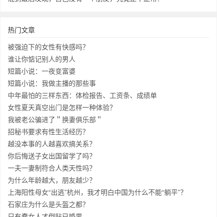
热门文章
被强迫下的女性有快感吗？
谁让你惦记别人的男人
短篇小说：一夜变富婆
短篇小说：我做主播的那些事
中年最怕的三样东西：体检报告、工资条、成绩单
女性夏天真空出门是怎样一种体验？
我被老公骗进了＂换妻俱乐部＂
招秘书要求有性生活经历？
越没本事的人越喜欢搞关系？
你后悔送子女出国留学了吗？
一夫一妻制符合人类天性吗？
为什么年龄越大，朋友越少？
上海阳性母女“出逃”杭州，我才明白中国为什么不能“躺平”？
石家庄为什么是头盔之都？
只有蠢女人才倒贴已婚男