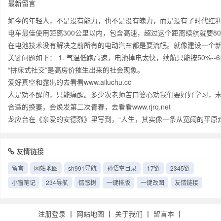
最新留言
如今的年轻人，不是没有能力，也不是没有魄力，而是没有了时代红
电车最佳使用距离300公里以内，包含高速，超过这个距离续航就要
在电池技术没有解决之前所有的电动汽车都是耍流氓。就像建设一个新
关键问题如下： 1. 气温低跑高速，电池掉电太快，续航只能按50%-
“拼床式社交”是高房价摧生出来的社会现象。
爱好真空和露出的去看看www.ailuchu.cc
人是劝不醒的，只能痛醒。多少次老师苦口婆心劝我们要好好学习，
合适的换妻，会焕发第二次青春，去看看www.rjrq.net
龙应台在《亲爱的安德烈》里写到，“人生，其实像一条从宽阔的平
友情链接
留言
网站地图
sh991导航
孙悟空目录
17链
2345链
小窗笔记
234导航
情感树
一键排版
一键改图
友情链接
注册登录
丨
网站地图
丨
关于我们
丨
留言本
丨