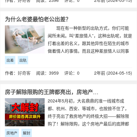
作者：
好奇客
阅读：2396 评论：0
2年前 (2024-05-15)
来满足自己的性需求。 正如李银河老师
所说
为什么老婆最怕老公出差？
现在有一种新型的出轨方式，你们可能
闻所未闻。叫“差旅情人”，这种出轨呢，就是
打着出差的名义，跟其他异性在陌生的城市
做着情人的事情。而且这种差旅情人以同事
以及合作伙伴居多。 我之前有一个来访
出差
出轨
者的老公，跟第三者打着出差幌子，说是一
作者：
好奇客
阅读：3959 评论：0
2年前 (2024-05-15)
起出差谈合作，实际上，俩人在另一个城市
房子解除限购的王牌都亮出，房地产市场会迎来第二春吗？
2024年5月初，大名鼎鼎的准一线城市成
都、杭州、西安、等城市，也按捺不住了，
终于亮出了救房地产的终极大招——解除限
购了！解除限购，这个房地产最后的底牌都
已经亮了出来，对房地产市场会有怎么样的
房地产
解封