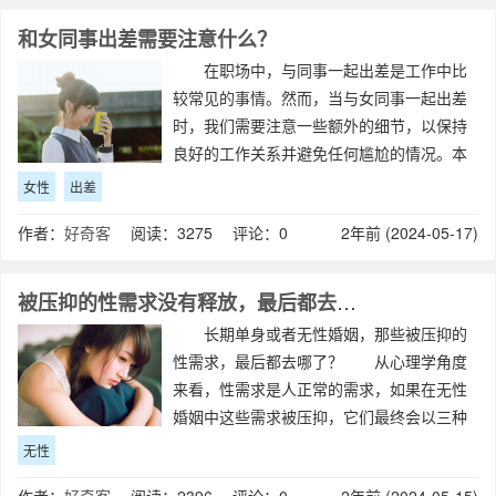
和女同事出差需要注意什么？
在职场中，与同事一起出差是工作中比
较常见的事情。然而，当与女同事一起出差
时，我们需要注意一些额外的细节，以保持
良好的工作关系并避免任何尴尬的情况。本
文将提供一些在与女同事一起出差时应注意
女性
出差
的事项，希望对大家有所帮助。 尊重对
作者：
好奇客
阅读：3275 评论：0
2年前 (2024-05-17)
方 首先，要尊重女同事的意见和决定。
在出
被压抑的性需求没有释放，最后都去哪了？
长期单身或者无性婚姻，那些被压抑的
性需求，最后都去哪了？ 从心理学角度
来看，性需求是人正常的需求，如果在无性
婚姻中这些需求被压抑，它们最终会以三种
方式释放出来。 第一种，欲望转移
无性
是的，就像你所想的，他可能会寻找其他人