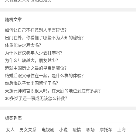
随机文章
如何让自己不在意别人闲言碎语？
出门在外，你看懂了哪些不为人知的秘密？
体重能决定寿命吗？
为什么建议老年人少去打麻将？
为什么年龄越大，朋友越少？
造就中国历史之最的皇帝是哪位？
结婚后跟父母住在一起，是什么样的体验？
你后悔送子女出国留学了吗？
天蓬元帅的官职很大吗，在天庭的地位到底有多高？
30多岁了还一事成无该怎么补救？
标签列表
女人
男女关系
电视剧
小说
疫情
职场
摩托车
上海