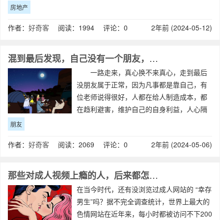
经过30多年的高速发展，人均面积从以前的
房地产
不足9㎡，到了现在的人均接近40㎡，数量上
作者：
好奇客
阅读：1994 评论：0
2年前 (2024-05-12)
已经翻了将近5倍，也就是说三口之
混到最后发现，自己没有一个朋友，究竟正不正常？
一路走来，真心换不来真心，走到最后
没朋友属于正常，因为凡事都是靠自己，有
位老师说得很好，人都在给人制造成本，都
在趋利避害，维护自己的自身利益，人心隔
肚皮。 我现在真正懂得了什么是朋友，
朋友
以前对朋友的定义太过完美而已，中国人的
作者：
好奇客
阅读：2069 评论：0
2年前 (2024-05-06)
人脉关系导致朋友是社会的工具，但是人成
熟了
那些对成人视频上瘾的人，后来都怎样了？
在当今时代，还有没浏览过成人网站的 “幸存
男生”吗？据不完全调查统计，世界上最大的
色情网站在近年来，每小时都被访问不下200