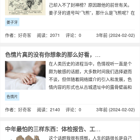
己却入不了封神榜？原因跟他的前世有关。
姜子牙的道号叫“飞熊”，那什么是飞熊呢？在
道家的传说中，老虎修炼成精以后会长出翅
姜子牙
膀，长出翅膀的老虎就是“飞熊”，所以中国有
作者：
好奇客
阅读：2071 评论：0
3年前 (2024-02-02)
个成语叫“如虎添翼”，就是这么
色情片真的没有你想象的那么好看，它的危害更是让人难以置信！
在人类历史的进程当中，色情视听一直是个
颇为敏感的话题，大多数时间我们选择避而
不谈，但伴随着网络媒介的引入和发展，色
情内容的形式也从古城遗址中的露骨壁画和
雕塑转变成为了网络平台上挑逗诱惑、引人
色情片
遐想的“软色情”。根据最新的调查问卷公布的
作者：
好奇客
阅读：2140 评论：0
3年前 (2024-02-02)
样本数据显示，观看过情色电影的男性与没
中年最怕的三样东西：体检报告、工资条、成绩单
这个话题我很有感慨，人生的路很长是自己