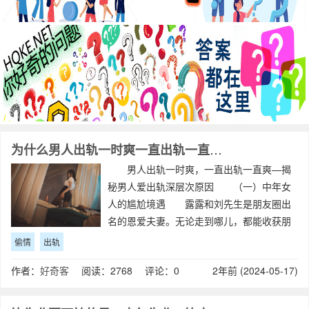
为什么男人出轨一时爽一直出轨一直爽？
男人出轨一时爽，一直出轨一直爽—揭
秘男人爱出轨深层次原因 （一）中年女
人的尴尬境遇 露露和刘先生是朋友圈出
名的恩爱夫妻。无论走到哪儿，都能收获朋
友们大把艳羡的目光。 露露在一家通讯
偷情
出轨
机构做活动策划，工作强度不大，更多的时
作者：
好奇客
阅读：2768 评论：0
2年前 (2024-05-17)
间用来照顾家里。 刘先生开着自己的房
地产