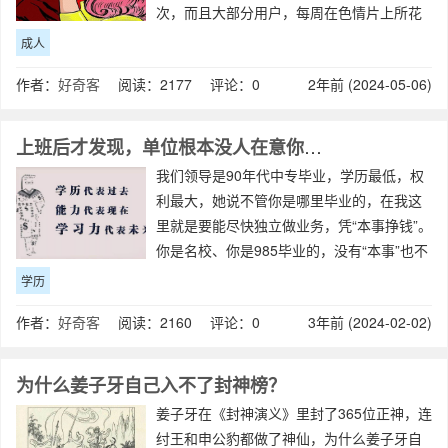
次，而且大部分用户，每周在色情片上所花
费的时间不低于两个小时。这些连年愈上的
成人
数据好似在告诉我们：无论是从生理的角
作者：
好奇客
阅读：2177 评论：0
2年前 (2024-05-06)
度，或者是心理的角度，看色情片都是
​上班后才发现，单位根本没人在意你的学历
我们领导是90年代中专毕业，学历最低，权
利最大，她说不管你是哪里毕业的，在我这
里就是要能尽快独立做业务，凭“本事挣钱”。
你是名校、你是985毕业的，没有“本事”也不
好使，还有个按资排辈。江湖不好混啊！----
学历
-----------学历不代表一切，但多数能说明学
作者：
好奇客
阅读：2160 评论：0
3年前 (2024-02-02)
习能力，接
为什么姜子牙自己入不了封神榜？
姜子牙在《封神演义》里封了365位正神，连
纣王和申公豹都做了神仙，为什么姜子牙自