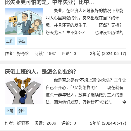
比失业更可怕的是，中年失业；比中年失业更可怕的是？
失业，在经济大环境很好的情况下都能
叫人心里紧张的词，突然出现在当下的环
境，并且还真的发生了。 茫然？无措？
怨天尤人？生不如死？ 也许没经历过的
人，无法体会这份心情。 打开手机，刷
工作
失业
刷抖音，看到几个养猫养狗的视频，突然间
作者：
好奇客
阅读：1967 评论：0
2年前 (2024-05-17)
明悟了什么是“人到中年不如狗”。 活的
累，
厌倦上班的人，是怎么创业的？
你是否总是有“不想上班”的念头？工作让
自己不开心，但又能怎样呢？ 现在就有
这么一群年轻人，放弃了继续做打工人的想
法，因为他们发现，万物皆可“搞钱”。 今
天三节课推荐一篇文章，复盘这届年轻人新
上班
创业
发明的职业，看看他们追求工作主动权的背
作者：
好奇客
阅读：2086 评论：0
2年前 (2024-05-17)
后，又会发生哪些故事。 当代年轻