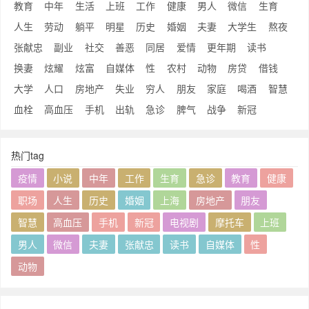
教育
中年
生活
上班
工作
健康
男人
微信
生育
人生
劳动
躺平
明星
历史
婚姻
夫妻
大学生
熬夜
张献忠
副业
社交
善恶
同居
爱情
更年期
读书
换妻
炫耀
炫富
自媒体
性
农村
动物
房贷
借钱
大学
人口
房地产
失业
穷人
朋友
家庭
喝酒
智慧
血栓
高血压
手机
出轨
急诊
脾气
战争
新冠
热门tag
疫情
小说
中年
工作
生育
急诊
教育
健康
职场
人生
历史
婚姻
上海
房地产
朋友
智慧
高血压
手机
新冠
电视剧
摩托车
上班
男人
微信
夫妻
张献忠
读书
自媒体
性
动物