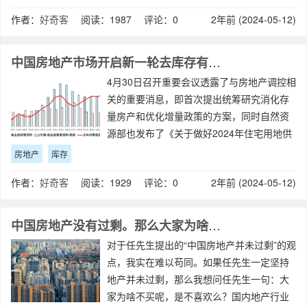
影响呢？能挽救病入膏肓的房地产市场吗？
作者：
好奇客
阅读：1987 评论：0
2年前 (2024-05-12)
依我看来，可能还是没什么用！相反，这最
后
中国房地产市场开启新一轮去库存有何意义？
4月30日召开重要会议透露了与房地产调控相
关的重要消息，即首次提出统筹研究消化存
量房产和优化增量政策的方案，同时自然资
源部也发布了《关于做好2024年住宅用地供
应有关工作的通知》，要求从土地供应源头
房地产
库存
上控制城市房地产库存。随即在“五一”小长假
作者：
好奇客
阅读：1929 评论：0
2年前 (2024-05-12)
前后，广州、深圳、杭州、西安等
中国房地产没有过剩。那么大家为啥不买房？
对于任先生提出的“中国房地产并未过剩”的观
点，我实在难以苟同。如果任先生一定坚持
地产并未过剩，那么我想问任先生一句：大
家为啥不买呢，是不喜欢么？国内地产行业