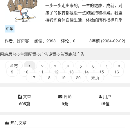
一步一步走出来的，一生的健康，成就，对
孩子的教育都是没一点的坚持和积累。我坚
持锻炼身体自律生活，体检的所有指标几乎
都是正常值，同龄人很多都这不敢吃那不敢
中年
吃，我都可以吃但都不都吃。以前工作也是
作者：
好奇客
阅读：2393 评论：0
3年前 (2024-02-02)
积极乐观不怕吃苦受累也在平凡的岗位上有
所成
网站后台->主题配置->广告设置->首页底部广告
首页
1
2
3
4
5
6
7
8
9
10
11
12
13
14
15
16
17
18
19
20
末页
文章
评论
用户
605篇
9条
15位
热门文章