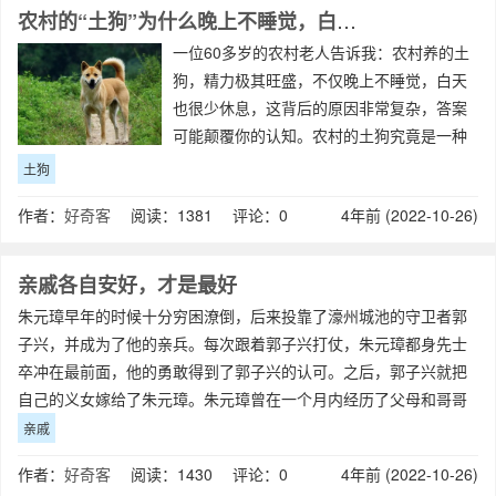
农村的“土狗”为什么晚上不睡觉，白天也很少睡觉?
一位60多岁的农村老人告诉我：农村养的土
狗，精力极其旺盛，不仅晚上不睡觉，白天
也很少休息，这背后的原因非常复杂，答案
可能颠覆你的认知。农村的土狗究竟是一种
什么样的狗？土狗又叫中华田园犬，也叫笨
土狗
狗、柴狗，广泛存在于农村地区，它们忠
作者：
好奇客
阅读：1381 评论：0
4年前 (2022-10-26)
诚、温顺，毛色以黄、黑为主，外形酷似土
狼，
亲戚各自安好，才是最好
朱元璋早年的时候十分穷困潦倒，后来投靠了濠州城池的守卫者郭
子兴，并成为了他的亲兵。每次跟着郭子兴打仗，朱元璋都身先士
卒冲在最前面，他的勇敢得到了郭子兴的认可。之后，郭子兴就把
自己的义女嫁给了朱元璋。朱元璋曾在一个月内经历了父母和哥哥
都被饿死的痛苦经历，郭子兴把女儿嫁给自
亲戚
作者：
好奇客
阅读：1430 评论：0
4年前 (2022-10-26)