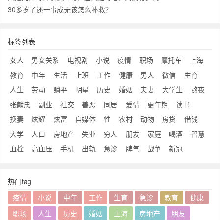
30多岁了还一事成无该怎么补救？
标签列表
女人
男女关系
电视剧
小说
疫情
职场
摩托车
上海
教育
中年
生活
上班
工作
健康
男人
微信
生育
人生
劳动
躺平
明星
历史
婚姻
夫妻
大学生
熬夜
张献忠
副业
社交
善恶
同居
爱情
更年期
读书
换妻
炫耀
炫富
自媒体
性
农村
动物
房贷
借钱
大学
人口
房地产
失业
穷人
朋友
家庭
喝酒
智慧
血栓
高血压
手机
出轨
急诊
脾气
战争
新冠
热门tag
疫情
小说
中年
工作
生育
急诊
教育
健康
职场
人生
历史
婚姻
上海
房地产
朋友