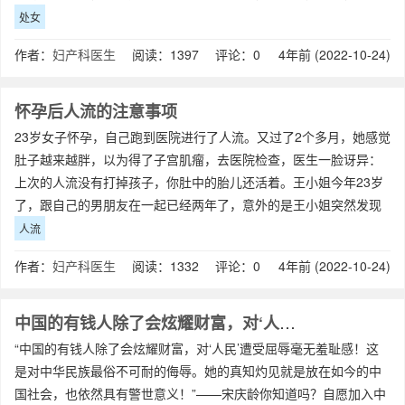
多久就在一起了，齐小姐
处女
作者：
妇产科医生
阅读：1397 评论：0
4年前 (2022-10-24)
怀孕后人流的注意事项
23岁女子怀孕，自己跑到医院进行了人流。又过了2个多月，她感觉
肚子越来越胖，以为得了子宫肌瘤，去医院检查，医生一脸讶异：
上次的人流没有打掉孩子，你肚中的胎儿还活着。王小姐今年23岁
了，跟自己的男朋友在一起已经两年了，意外的是王小姐突然发现
自己好像怀孕了，可是刚刚进入公司
人流
作者：
妇产科医生
阅读：1332 评论：0
4年前 (2022-10-24)
中国的有钱人除了会炫耀财富，对‘人民’遭受屈辱毫无羞耻感
“中国的有钱人除了会炫耀财富，对‘人民’遭受屈辱毫无羞耻感！这
是对中华民族最俗不可耐的侮辱。她的真知灼见就是放在如今的中
国社会，也依然具有警世意义！”——宋庆龄你知道吗？自愿加入中