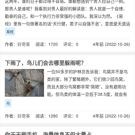
这两年，谁的日子都过得不容易。谁都想遇到个贵人拉自己一把。
那贵人是谁呢？我看到对贵人最好的解读是：贵人就是一个自律、
勤奋的自己，和一个执行力非常强的小团队。我深以为然。《易
经》里有一句很著名的话“天行健，君子以自强不息”，意思是天道运
行周而复始，永无止息，谁也不能阻挡，
易经
作者：
好奇客
阅读：1720 评论：0
4年前 (2022-10-26)
下雨了，鸟儿们会去哪里躲雨呢？
一位50多岁的护林员告诉我：鸟窝并不是鸟
类的家，除了繁殖期外，它们很少回鸟窝，
而且大部分鸟窝都非常“简陋”，没有避雨功
能。但鸟类的体温一旦低于38.5度，就会有
生命危险，所以下雨的时候它们都会飞到外
鸟
面，寻找避雨地点，那么不回窝的鸟又是如
作者：
好奇客
阅读：1280 评论：0
4年前 (2022-10-26)
何躲雨的呢？答案可能颠覆你的认知。
你天天刷手机，海量信息不但大量占据大脑，而且耗费了你宝贵的时间