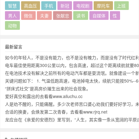
智慧
高血压
手机
新冠
电视剧
摩托车
上班
男人
微信
夫妻
张献忠
读书
自媒体
性
动物
最新留言
如今的年轻人，不是没有能力，也不是没有魄力，而是没有了时代红
电车最佳使用距离300公里以内，包含高速，超过这个距离续航就要
在电池技术没有解决之前所有的电动汽车都是耍流氓。就像建设一个新
关键问题如下： 1. 气温低跑高速，电池掉电太快，续航只能按50%-
“拼床式社交”是高房价摧生出来的社会现象。
爱好真空和露出的去看看www.ailuchu.cc
人是劝不醒的，只能痛醒。多少次老师苦口婆心劝我们要好好学习，
合适的换妻，会焕发第二次青春，去看看www.rjrq.net
龙应台在《亲爱的安德烈》里写到，“人生，其实像一条从宽阔的平