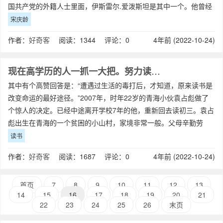
国共产党的外籍人士里面，伊斯雷尔.爱泼斯坦是其中一个。他曾经
这样赞美过今天的主人公：（她）
宋庆龄
作者：
好奇客
阅读：1344 评论：0
4年前 (2022-10-24)
现在高学历的人一抓一大把。努力读书，究竟还有什么用？
其中有个高赞回答是：“遭遇过生活的毒打后，才知道，原来读书是
改变命运的最好途径。”2007年，时年22岁的青海小伙袁占彪做了
个惊人的决定。已经中途离开学校7年的他，重新回去读初三。袁占
彪出生在青海的一个贫困的小山村，家境非常一般。父母辛勤劳
作，才勉强供得起他和弟弟两个人
读书
作者：
好奇客
阅读：1687 评论：0
4年前 (2022-10-24)
首页
7
8
9
10
11
12
13
14
15
16
17
18
19
20
21
22
23
24
25
26
末页