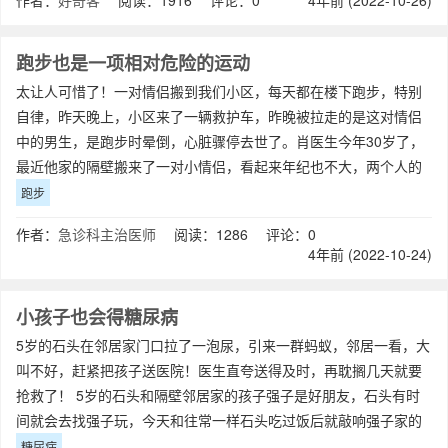
作者：
好奇客
阅读：1916 评论：0
4年前 (2022-10-26)
跑步也是一项相对危险的运动
太让人可惜了！一对情侣搬到我们小区，每天都在楼下跑步，特别
自律，昨天晚上，小区来了一辆救护车，昨晚被拉走的是这对情侣
中的男生，是跑步时晕倒，心脏骤停去世了。肖医生今年30岁了，
最近他家的隔壁搬来了一对小情侣，看起来年纪也不大，两个人的
感情看起来非常要好。有时候肖医生下晚
跑步
作者：
急诊科主治医师
阅读：1286 评论：0
4年前 (2022-10-24)
小孩子也会得糖尿病
5岁的石头在邻居家门口拉了一泡尿，引来一群蚂蚁，邻居一看，大
叫不好，赶紧把孩子送医院！医生直夸送得及时，再耽搁几天就要
抢救了！ 5岁的石头和隔壁邻居家的孩子强子是好朋友，石头有时
间就会去找强子玩，今天和往常一样石头吃过饭后就敲响强子家的
门。 “来啦来
糖尿病