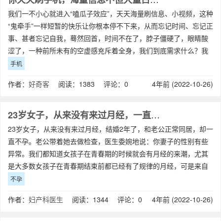
我们一不小心就进入“嗑瓜子效应”，天天海量刷信息、小视频，这种
“鬼牵手”一样短暂的快乐让你根本停不下来，从而忘记时间、忘记正
事、甚者忘记自我，蓦然回首，时间不在了，脖子僵硬了，眼睛酸
涩了，一种前所未有的空虚感充斥着全身，我们到底需求什么？我
们获得了什么？头脑里的多巴胺分
手机
作者：
好奇客
阅读：1383 评论：0
4年前 (2022-10-26)
23岁女子，从来没有来过月经，一直不孕
23岁女子，从来没有来过月经，结婚2年了，和老公正常同居，却一
直不孕。老公带着她去做检查，医生委婉地说：你妻子的性别有些
异常。我们都知道女孩子在青春期的时候就会有月经的来潮，尤其
是大多数女孩子在青春期结束前都已经有了规律的月经，可是来自
江苏的李兰兰，她在青春期的时候并没
不孕
作者：
妇产科医生
阅读：1344 评论：0
4年前 (2022-10-26)