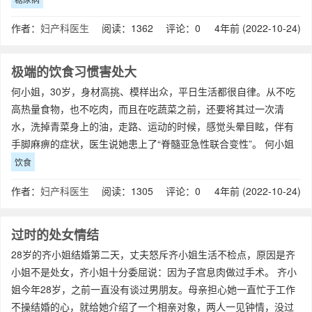
作者：
妇产科医生
阅读：1362 评论：0
4年前 (2022-10-24)
极端的饮食习惯害处大
何小姐，30岁，身材高挑、模样出众，平日生活都很自律。从不吃
高热量食物，也不吃肉，而且在吃蔬菜之前，还要将其过一次清
水，洗掉青菜身上的油，走路、运动的时候，感觉头晕目眩，伴有
手脚麻痹的症状，医生说她患上了“脊髓亚急性联合变性”。 何小姐
是一个网络主播，今年三十
饮食
作者：
妇产科医生
阅读：1305 评论：0
4年前 (2022-10-24)
过时的处女情结
28岁的齐小姐结婚第二天，丈夫怒斥齐小姐生活不检点，原因是齐
小姐不是处女，齐小姐十分委屈说：因为子宫息肉做过手术。 齐小
姐今年28岁，之前一直没有谈过男朋友。母亲担心她一直忙于工作
不操结婚的心，就给她介绍了一个相亲对象，两人一见钟情，没过