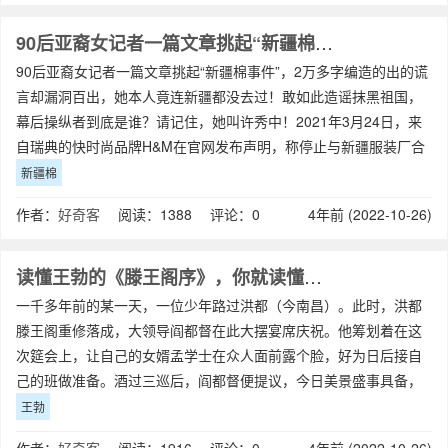
90后亚裔女记者一篇文章挑起“新疆棉事件”，她本人竟连新疆都没去过
90后亚裔女记者一篇文章挑起“新疆棉事件”，2万多字编造的出的谎
言却漏洞百出，她本人竟连新疆都没去过！敢如此造谣抹黑祖国，
幕后操纵者到底是谁？请记住，她叫许秀中！2021年3月24日，来
自瑞典的快时尚品牌H&M在官网发布声明，称停止与新疆服装厂合
作，并拒绝使用新
新疆棉
作者：
好奇客
阅读：1388 评论：0
4年前 (2022-10-26)
读懂王勃的《滕王阁序》，你就读懂了无常、孤独和命运
一千多年前的某一天，一位少年路过洪都（今南昌）。此时，洪都
滕王阁重修落成，大领导阎都督在此大摆宴席庆祝。他筹划着在这
次筵会上，让自己的女婿孟学士在众人面前露个脸，好为日后接自
己的班做准备。酒过三巡后，阎都督便提议，今日美景盛事具备，
大家何不在此为滕王阁做个序呢？早就看清
王勃