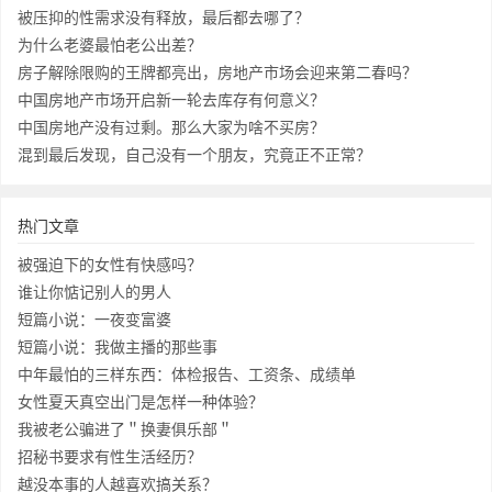
被压抑的性需求没有释放，最后都去哪了？
为什么老婆最怕老公出差？
房子解除限购的王牌都亮出，房地产市场会迎来第二春吗？
中国房地产市场开启新一轮去库存有何意义？
中国房地产没有过剩。那么大家为啥不买房？
混到最后发现，自己没有一个朋友，究竟正不正常？
热门文章
被强迫下的女性有快感吗？
谁让你惦记别人的男人
短篇小说：一夜变富婆
短篇小说：我做主播的那些事
中年最怕的三样东西：体检报告、工资条、成绩单
女性夏天真空出门是怎样一种体验？
我被老公骗进了＂换妻俱乐部＂
招秘书要求有性生活经历？
越没本事的人越喜欢搞关系？