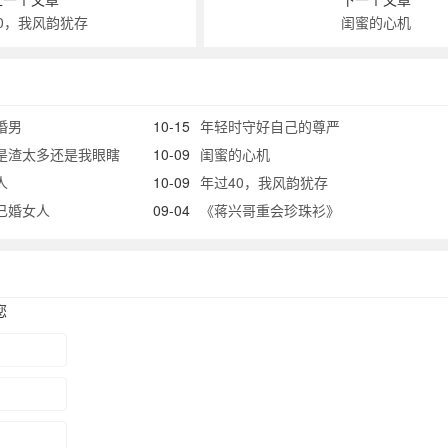
0，我风韵犹存
闺蜜的心机
婚男
10-15
年轻时守好自己的尊严
是渣太多还是我眼瞎
10-09
闺蜜的心机
人
10-09
年过40，我风韵犹存
已婚女人
09-04
《蒋兴哥重会珍珠衫》
您