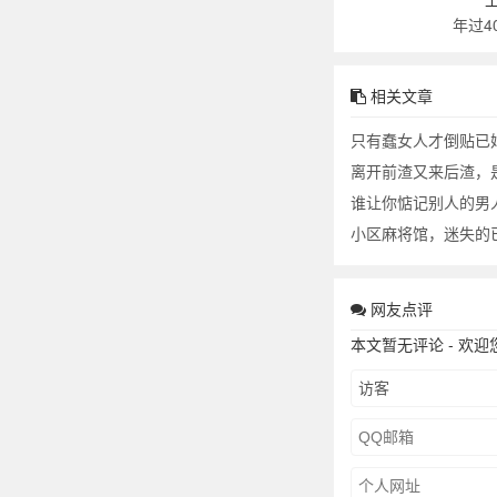
年过4
相关文章
只有蠢女人才倒贴已
离开前渣又来后渣，
谁让你惦记别人的男
小区麻将馆，迷失的
网友点评
本文暂无评论 - 欢迎