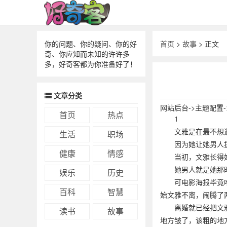
你的问题、你的疑问、你的好
首页
>
故事
> 正文
奇、你应知而未知的许许多
多，好奇客都为你准备好了！
文章分类
网站后台->主题配置
首页
热点
1
文雅是在最不想
生活
职场
因为她让她男人
健康
情感
当初，文雅长得
她男人就是她那
娱乐
历史
可电影海报毕竟
百科
智慧
始文雅不离，闹腾了
离婚就已经把文
读书
故事
地方皱了，该粗的地