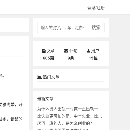
登录/注册
搜索
文章
评论
用户
605篇
9条
15位
候。
热门文章
最新文章
文雅离婚，开
为什么男人出轨一时爽一直出轨一直爽？
比失业更可怕的是，中年失业；比中年失业更可怕的是？
过她，该皱的
厌倦上班的人，是怎么创业的？