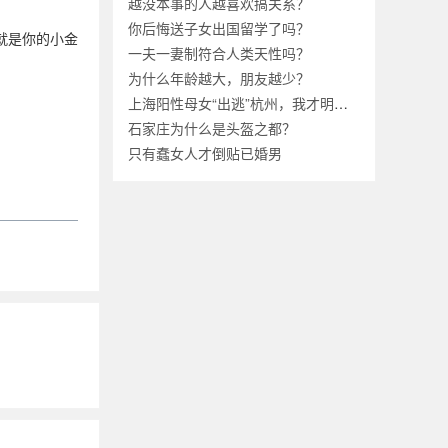
越没本事的人越喜欢搞关系？
你后悔送子女出国留学了吗？
就是你的小金
一夫一妻制符合人类天性吗？
为什么年龄越大，朋友越少？
上海阳性母女“出逃”杭州，我才明白中国为什么不能“躺平”？
石家庄为什么是头盔之都？
只有蠢女人才倒贴已婚男