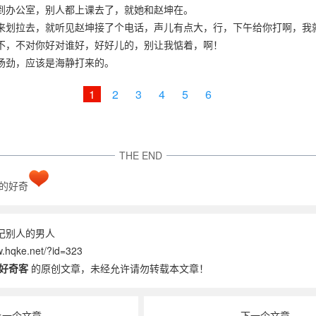
到办公室，别人都上课去了，就她和赵坤在。
来划拉去，就听见赵坤接了个电话，声儿有点大，行，下午给你打啊，我
不，不对你好对谁好，好好儿的，别让我惦着，啊！
扬劲，应该是海静打来的。
1
2
3
4
5
6
THE END
的好奇
记别人的男人
hqke.net/?id=323
好奇客
的原创文章，未经允许请勿转载本文章！
上一个文章
下一个文章