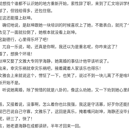
就想找个谁都不认识她的地方重新开始，索性辞了职，来到了汇文培训学
部了，但钱给得多，还包住宿。
在这还能撞上赵坤。
，确切地说，是赵坤跟她一块培训的时候喜欢上了她，不敢表白，就托了
去见了一面就拉倒了，她根本就没看上赵坤。
这副德行，心里得乐坏了吧！
，兀自一乐说，呦，还真是你啊，我还以为是重名呢，你咋来这了？
婚了，想换个环境！
赵坤又娶了文雅大专同学海静，她离婚的事估计他早该听说了。
出来，幸灾乐祸就幸灾乐祸吧，掖着藏着人家该乐也得乐！
文雅会上来就说这个，愣怔了一下，也笑了，说过不到一块儿离了不是啥
新开始不是。
，听说她离婚，除了惋惜的就是八卦的，像这么劝她，又一下劝到她心里
话，又接着说，没事啊，怎么着你也比我强，我这是守活寡，好歹你还能
屈巴巴说自己守寡，文雅乐了，这回是真乐，掩着嘴问赵坤，海静还没毕
呢，研三了，快了！
言，她老婆海静在成都读研，半年才回来一回。