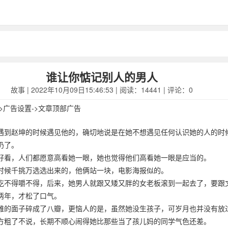
谁让你惦记别人的男人
故事
| 2022年10月09日15:46:53 | 阅读：14441 | 评论：0
->广告设置->文章顶部广告
遇到赵坤的时候遇见他的，确切地说是在她不想遇见任何认识她的人的时
扔了。
好看，人们都愿意高看她一眼，她也觉得他们高看她一眼是应当的。
时候千挑万选选出来的，他俩站一块，电影海报似的。
吃不得嚼不得，后来，她男人就跟又矮又胖的女老板滚到一起去了，要跟
两年，才松了口气。
雅的面子碎成了八瓣，更恼人的是，虽然她没生孩子，可岁月也并没有放
方粗了不说，长期不顺心闹得她比那些当了孩儿妈的同学气色还差。