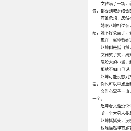
文雅病了一场，
偏，都要到城乡结合
可谁承想，居然
她跟赵坤相过亲
绍，她不好驳面子，
现在，赵坤看她
赵坤倒是挺自然
文雅笑了笑，离
屁股大的小城，
那就不如自己说
赵坤可能没想到
强，你也可以早点重
文雅心窝子一热
一个。
赵坤看文雅没说
听一个大男人委
赵坤摇摇头，没
也难怪赵坤有怨