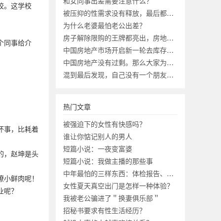
和女同事出差需要注意什么？
校。这学校
被压抑的性需求没有释放，最后都去哪了？
为什么老婆最怕老公出差？
房子解除限购的王牌都亮出，房地产市场会迎来第二春吗？
个同事给介
中国房地产市场开启新一轮去库存有何意义？
中国房地产没有过剩。那么大家为啥不买房？
混到最后发现，自己没有一个朋友，究竟正不正常？
热门文章
被强迫下的女性有快感吗？
坏事，比耗着
谁让你惦记别人的男人
短篇小说：一夜变富婆
的，赵坤是头
短篇小说：我做主播的那些事
中年最怕的三样东西：体检报告、工资条、成绩单
撩小鲜肉呢！
女性夏天真空出门是怎样一种体验？
业呢？
我被老公骗进了＂换妻俱乐部＂
招秘书要求有性生活经历？