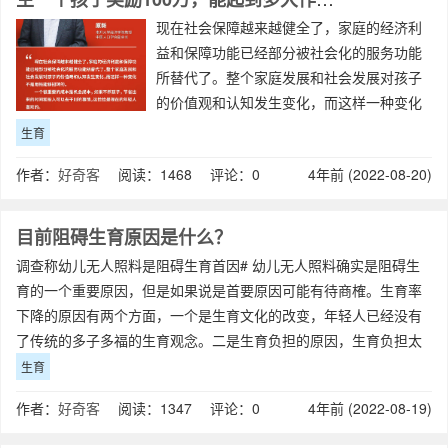
现在社会保障越来越健全了，家庭的经济利
益和保障功能已经部分被社会化的服务功能
所替代了。整个家庭发展和社会发展对孩子
的价值观和认知发生变化，而这样一种变化
不是用钱能够扭转的。一个很重要的成本是
生育
机会成本，如果不养孩子，节省出来的时间
作者：
好奇客
阅读：1468 评论：0
4年前 (2022-08-20)
和投入可以去干别的事情，这恰恰是现在的
年轻
目前阻碍生育原因是什么？
调查称幼儿无人照料是阻碍生育首因# 幼儿无人照料确实是阻碍生
育的一个重要原因，但是如果说是首要原因可能有待商榷。生育率
下降的原因有两个方面，一个是生育文化的改变，年轻人已经没有
了传统的多子多福的生育观念。二是生育负担的原因，生育负担太
过沉重，影响了人们的生育
生育
作者：
好奇客
阅读：1347 评论：0
4年前 (2022-08-19)