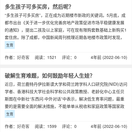
多生孩子可多买房，然后呢？
“多生孩子可多买房”，正在成为近期楼市新政的关键词。5月底，成
都市出台《关于进一步优化完善房地产政策促进市场平稳健康发展
的通知》，提出二孩及以上家庭，可在现有限购套数基础上新购买1
套住房。除了成都，中国新闻周刊梳理近期各地楼市政策时发现，
东莞、乐山、武汉、济南、沈阳、衡
生育
作者：
好奇客
阅读：1521 评论：0
4年前 (2022-06-10)
破解生育难题，如何鼓励年轻人生娃？
近日，荷兰鹿特丹伊拉斯谟大学和荷兰跨学科人口研究院(NIDI)访问
学者、香港科技大学社会科学和公共政策教授、老龄化中心主任贝
斯图在中新社“东西问·中外对话”中表示，解决低生育率问题，最重
要的是需要全面的解决措施，不能单单从税收和家庭政策等国家政
策方面入手。在本次“东西问
生育
作者：
好奇客
阅读：1599 评论：0
4年前 (2022-06-10)