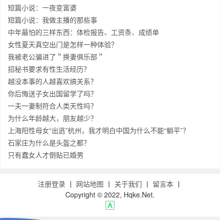
短篇小说：一夜变富婆
短篇小说：我做主播的那些事
中年最怕的三样东西：体检报告、工资条、成绩单
女性夏天真空出门是怎样一种体验？
我被老公骗进了＂换妻俱乐部＂
招秘书要求有性生活经历？
越没本事的人越喜欢搞关系？
你后悔送子女出国留学了吗？
一夫一妻制符合人类天性吗？
为什么年龄越大，朋友越少？
上海阳性母女“出逃”杭州，我才明白中国为什么不能“躺平”？
石家庄为什么是头盔之都？
只有蠢女人才倒贴已婚男
注册登录
丨
网站地图
丨
关于我们
丨
留言本
丨
Copyright © 2022, Hqke.Net.