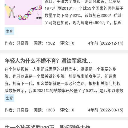
近日，牛津大学发布一则研究报告，显示从
1973年到2018年，全球53个国家的男性精子
数量平均下降了62%，该趋势在2000年后甚
至可能在加剧，现为每毫升4900万个，接近
“生育能力拐点”的每毫升4000万至5000万
生育
个。此前，学术界已在西方人口中发现该趋
作者：
好奇客
阅读：1362 评论：0
4年前 (2022-12-14)
势，而这次报告
年轻人为什么不婚不育？温铁军怒批：这根本不怪年轻人
在个体从孤独一人到组成家庭的过程当中，婚姻是一个重要的步
骤，也可以说是一个最关键的步骤。想要脱离单身生活，组建家
庭，拥有下一代，那么婚姻就是一条必经之路。根据相关部门的权
威数据显示，我国2021年的结婚率已经低至了5.8‰，是八年以来数
据持续降低趋势之中的最低值。并且从
生育
作者：
好奇客
阅读：1363 评论：0
4年前 (2022-09-15)
生一个孩子奖励100万，能起到多大作用？