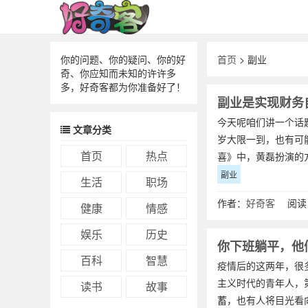
你的问题、你的疑问、你的好
首页
> 副业
奇、你应知而未知的许许多
多，好奇客都为你准备好了！
副业是实现财务
今天呢咱们讲一个话题
文章分类
岁大限一到，也有可
首页
热点
喜》中，黄磊扮演的
副业
生活
职场
作者：
好奇客
阅读：
健康
情感
娱乐
历史
你下班躺平，他
百科
智慧
疫情后的这两年，很
主义时代的青年人，
读书
故事
蓄，也有人将目光看