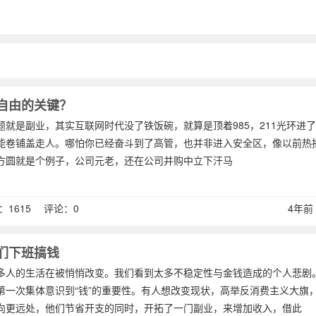
自由的关键？
就是副业，其实互联网时代没了铁饭碗，就算是顶着985，211光环进了
能卷铺盖走人。哪怕你已经奋斗到了高管，也并非进入安全区，像以前热
方圆就是个例子，公司元老，还在公司并购中立下汗马
1615 评论：0
4年前 (
们下班搞钱
多人的生活在被悄悄改变。我们看到太多不稳定性与金钱造成的个人悲剧
第一次集体意识到“钱”的重要性。有人想改变现状，高举反消费主义大旗
向更远处，他们节省开支的同时，开拓了一门副业，来增加收入，借此