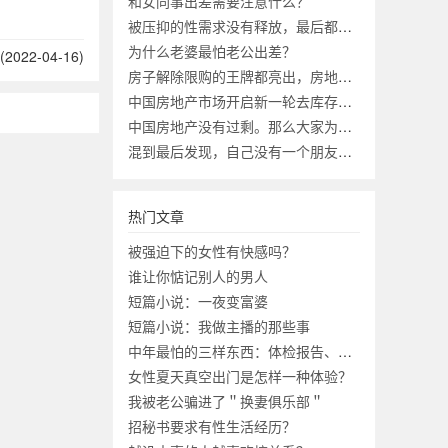
和女同事出差需要注意什么？
被压抑的性需求没有释放，最后都去哪了？
为什么老婆最怕老公出差？
2022-04-16)
房子解除限购的王牌都亮出，房地产市场会迎来第二春吗？
中国房地产市场开启新一轮去库存有何意义？
中国房地产没有过剩。那么大家为啥不买房？
混到最后发现，自己没有一个朋友，究竟正不正常？
热门文章
被强迫下的女性有快感吗？
谁让你惦记别人的男人
短篇小说：一夜变富婆
短篇小说：我做主播的那些事
中年最怕的三样东西：体检报告、工资条、成绩单
女性夏天真空出门是怎样一种体验？
我被老公骗进了＂换妻俱乐部＂
招秘书要求有性生活经历？