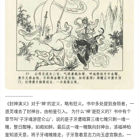
------------------
《封神演义》对于“神”的定义，略有贬义。书中多处提到身陨者，一
道灵魂去了封神台，由柏鉴引入。 为什么“神”是贬义的？书中有个
章节叫“子牙魂游昆仑山”，说的是子牙遭暗算三魂七魄只剩一魂一
魄，整日酣睡，如痴如醉。最后这一魂一魄飘向封神台，清福神柏
鉴知道天意，将子牙魂魄推走，子牙靠着意志力向玉虚宫飘去。一