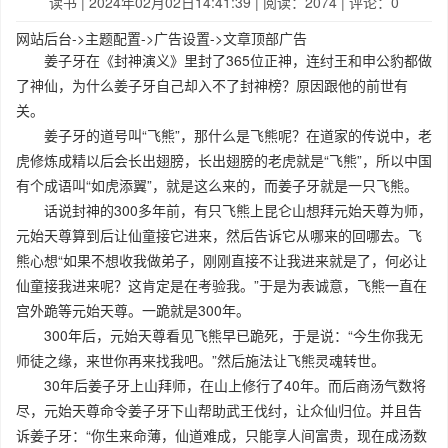
读书
| 2024年02月02日14:41:39 | 阅读：2074 | 评论：0
网站后台->主题配置->广告设置->文章顶部广告
姜子牙在《封神演义》里封了365位正神，连纣王和申公豹都做
了神仙，为什么姜子牙自己却入不了封神榜？原因跟他的前世有
关。
姜子牙的道号叫“飞熊”，那什么是飞熊呢？在道家的传说中，老
虎修炼成精以后会长出翅膀，长出翅膀的老虎就是“飞熊”，所以中国
有个成语叫“如虎添翼”，就是这么来的，而姜子牙就是一只飞熊。
话说封神的300多年前，有只飞熊上昆仑山想拜元始天尊为师，
元始天尊算到后让仙童接它进来，然后告诉它从哪来的回哪去。飞
熊心想“如果不想收我做弟子，刚刚直接不让我进来就是了，何必让
仙童接我进来呢？这肯定是在考验我。”于是为表诚意，飞熊一直在
宫外跪等元始天尊。一跪就是300年。
300年后，元始天尊看见飞熊早已跪死，于是说：“今生你我无
师徒之缘，来世你再来找我吧。”然后施法让飞熊灵魂转世。
30年后姜子牙上山拜师，在山上修行了40年。而后商汤气数将
尽，元始天尊命令姜子牙下山帮助武王伐纣，让众仙归位。并且告
诉姜子牙：“你生来命薄，仙道难成，只能享人间富贵，现在成汤数