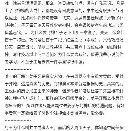
魂一魄尚且浑浑噩噩，那么一道灵魂如何呢，没有自我意识。 凡是
上了封神榜的人或仙，都是没有自我意识的，书中还有很多细节可
以佐证，比如闻仲托梦与帝辛；飞来、恶廉盗宝仕周被子牙斩了补
缺神位；子牙奉元始天尊敕令封神时，会宣读被封者生前功过（类
似墓志铭）。 为什么要封神？子牙下山那一章说了，昊天上帝命仙
首十二称臣。巧的是仙首十二犯了红尘之厄（杀戒），又恰巧成汤
该灭，周室当兴，所以三教共谈，共三百六十五位成神，编成封神
榜。写作技巧堪比《西游记》为什么要去取经，值得我辈小说创作
者学习，不至于主角去做一件事显得很牵强。
------------------
唯一的正解：姜子牙是真实人物，在兴周伐商中有重大贡献，受封
于齐地，这是真实的历史。封神演义本来就是根据历史上真实的武
王伐纣的历史加工出来的神话，但是作者却没法让姜子牙直接在封
神过程中飞升成神仙，那样的话齐国哪里来的，姜子牙那么多后代
哪里来的？ 所以作者只能含糊过去姜子牙封神后的待遇问题，有好
事者就一定要给姜子牙封个啥神仙才觉得满意，没必要。
------------------
纣王为什么叫共主或者人王。而后的大周叫天子。你知道中间差多