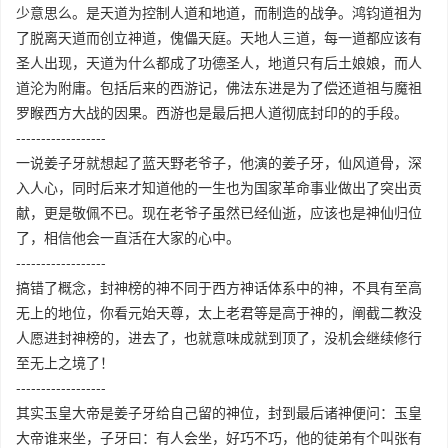
少意思么。是天道为控制人道和地道，而制造的战争。鸿钧道祖为
了脱离天道而创立神道，傀儡天庭。天地人三道，每一道都应该有
圣人出现，天道为什么都成了功德圣人，地道只有后土娘娘，而人
道沦为附庸。包括后来的西游记，佛法东进是为了偿还道祖与魔祖
罗睺西方大战的因果。西游也是最后把人道彻底封印的的手段。
------------------
一说姜子牙就想起了蓝天野老爷子，他演的姜子牙，仙风道骨，深
入人心，同时后来才知道他的一生也为国家革命事业做出了突出贡
献，更是敬佩不已。现在老爷子虽然已经仙逝，应该也是神仙归位
了，相信他会一直活在大家的心中。
------------------
搞错了概念，封神榜的神不同于西方神话体系中的神，不具有至高
无上的地位，你看元始天尊，太上老君等是高于神的，阐截二教没
人愿进封神榜的，进去了，也就意味成就到顶了，没机会继续修行
至无上之境了！
------------------
其实玉皇大帝是姜子牙给自己留的神位，封到最后诸神便问：玉皇
大帝谁来坐，子牙曰：有人会坐，好巧不巧，他的徒弟有个叫张有