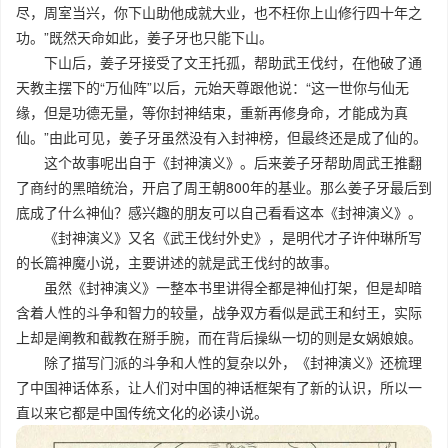
尽，周室当兴，你下山助他成就大业，也不枉你上山修行四十年之
功。”既然天命如此，姜子牙也只能下山。
下山后，姜子牙接受了文王托孤，帮助武王伐纣，在他破了通
天教主摆下的“万仙阵”以后，元始天尊跟他说：“这一世你与仙无
缘，但是功德无量，等你封神结束，重新再修身命，才能成为真
仙。”由此可见，姜子牙虽然没有入封神榜，但最终还是成了仙的。
这个故事呢出自于《封神演义》。后来姜子牙帮助周武王推翻
了商纣的黑暗统治，开启了周王朝800年的基业。那么姜子牙最后到
底成了什么神仙？感兴趣的朋友可以自己看看这本《封神演义》。
《封神演义》又名《武王伐纣外史》，是明代才子许仲琳所写
的长篇神魔小说，主要讲述的就是武王伐纣的故事。
虽然《封神演义》一整本书里讲得全都是神仙打架，但是却暗
含着人性的斗争和智力的较量，战争双方看似是武王和纣王，实际
上却是阐教和截教在掰手腕，而在背后操纵一切的则是女娲娘娘。
除了描写门派的斗争和人性的复杂以外，《封神演义》还梳理
了中国神话体系，让人们对中国的神话框架有了新的认识，所以一
直以来它都是中国传统文化的必读小说。