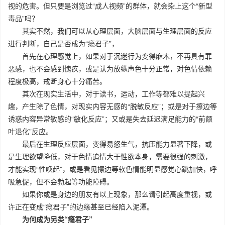
视的危害。但只要是浏览过“成人视频”的群体，就会染上这个“新型
毒品”吗？
其实不然，我们可以从心理层面，大脑层面与生理层面的反应
进行判断，自己是否成为“瘾君子”，
首先在心理感觉上，如果对于沉迷行为变得麻木，不再具有罪
恶感，也不会感到愧疚，或是认为放纵声色十分正常，对色情依赖
程度极高，戒断身心十分痛苦。
其次在现实生活中，对于读书，运动，工作等都难以提起兴
趣，产生除了色情，对现实内容无感的“脱敏反应”；或是对于擦边等
诱惑内容异常敏感的“敏化反应”；又或是失去延迟满足能力的“前额
叶退化”反应。
最后在生理反应层面，变得易怒生气，抗压能力显著下降，或
是生理欲望降低，对于色情追情大于性欲本身，需要很强的刺激，
才能实现“性唤起”，或是看见擦边等软色情能明显感觉心跳加快，呼
吸急促，但不会勃起等功能障碍。
如果你或是身边的朋友有以上现象，那么请引起高度重视，或
许正在变成“瘾君子”的边缘甚至已经陷入泥潭。
为何成为另类“瘾君子”