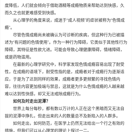
度降低，人们就会倾向于借助酒精等成瘾物质来帮助达到快感，久
而久之也就更难感受到快感。
从心理学的角度来说，成迷于“成人视频”的症状被称为“色情成
瘾”。
尽管色情成瘾尚未被确认为可诊断的疾病，但这种行为已被描
述为“有问题的色情使用”。作为一种行为障碍，它类似于其他性行为
障碍，其特征是性欲亢进。可能会导致心理健康障碍，情绪障碍，
或是药物滥用。
在最新的心理学研究中，科学家发现色情成瘾容易出现了耐受
性，在成瘾的语境下，耐受性指的是，成瘾者对于成瘾行为逐渐适
应，于是为了达到同样的效果，成瘾者更多更频繁的寻找色情内
容，往往内容更加极端与禁忌，这就是为什么色情成瘾的人越来越
难以达到性快感，却又无法戒除成瘾行为。
如何及时走出泥潭？
世界上每分每秒，都有数以万计的人正在这个黑暗而又无法自
拔的泥潭中挣扎，但走出来的人的数量总不及新陷入的人群多。
如何走出，如何防范，在医学上仍然无法给出一个行之有效的
措施，但我们可以从心理学的理论上探讨一二。