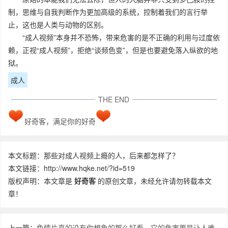
制，思维与自我判断作为更加高级的系统，控制着我们的言行举
止，这也是人类与动物的区别。
“成人视频”本身并不恐怖，带来危害的是不正确的利用与过度依
赖，正视“成人视频”，拒绝“谈频色变”，但是也要避免落入纵欲的地
狱。
成人
THE END
好奇客，满足你的好奇
本文标题：那些对成人视频上瘾的人，后来都怎样了？
本文链接：http://www.hqke.net/?id=519
版权声明：本文章是
好奇客
的原创文章，未经允许请勿转载本文
章！
上一篇：
色情片真的没有你想象的那么好看，它的危害更是让人难