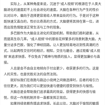
实际上，从某种角度来说，沉迷于“成人视频”的根源在于人类大
脑进化的速度赶不上社会进化的速度。大脑在各种行为产生的性价
比对比中，偏向于选择更容易给人带来益处的行为。于是对于这种
既快速又直白的，性价比奇高的方式，大脑便将其排在第一位，进
而出现色情耽误正常生活与工作的现象。
多巴胺作为大脑自主进化的奖励机制，帮助我们趋利避害，从
而提高生存几率。“成人视频”中的那些花样繁多的场景刺激大脑，大
量分泌多巴胺，强化了神经回路。让人更加轻易地达到性高潮的方
式，比起两性交往时的相识，相知，交往与磨合，通过观看“成人视
频”来追求快感，不仅免去了精神与物质的投入，显得更加廉价与直
接。
人总是会不由自主地倾向于付出更少，收获更多的行为。这是
人的天性，也是优胜劣汰的自然法则。
就好似我们在夜跑与路边小烧烤之间做选择时，后者的吸引力
往往更大，因为我们可以更加快速与便捷的感受到快乐与愉悦。
大脑总是会帮助我们追求最高的效益，获得更多的快感与愉
悦，但这一作用机制并非一直都发挥正效应。
如果持续依赖色情追求快感，长此以往，大脑对于愉悦的敏感