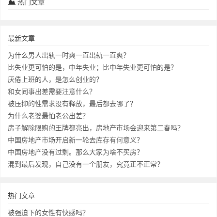
热门文章
最新文章
为什么男人出轨一时爽一直出轨一直爽？
比失业更可怕的是，中年失业；比中年失业更可怕的是？
厌倦上班的人，是怎么创业的？
和女同事出差需要注意什么？
被压抑的性需求没有释放，最后都去哪了？
为什么老婆最怕老公出差？
房子解除限购的王牌都亮出，房地产市场会迎来第二春吗？
中国房地产市场开启新一轮去库存有何意义？
中国房地产没有过剩。那么大家为啥不买房？
混到最后发现，自己没有一个朋友，究竟正不正常？
热门文章
被强迫下的女性有快感吗？