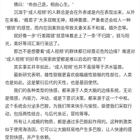
佛曰：“命由己造，相由心生。”
沉溺于“成人视频”的人群总是会在外表或是内在表现出来，从外
在来看，“瘾君子”大多双眼无神，精神萎靡，严重者还会给人一种
“猥琐”的感觉，而内在因素则会导致夫妻关系不和谐，婚外恋等。
就好像一步“行差踏错”就意味着走上了一条“不归路”，就与阳
光，美好等词汇渐行渐远了。
那岂不是想要看“成人视频”的群体都已经靠近危险边缘？难道对
“成人视频”的好奇与探索欲望都是难以启齿的“罪恶”？
其实事实并非如此，“成人视频”也并不直接等于洪水猛兽。
最新研究表明，雄性猕猴更喜欢偷瞄雌性猕猴的性部位，人类
也是如此。这是繁衍后代的天性，也是基因使然。
我们的各种类型的快感，都来源于人类大脑的边缘系统，无论
是情感，内驱力，冲动，或是下意识决策，都来源于这一个中枢。
这个系统会分泌多巴胺，为我们带来快乐与愉悦，驱使我们采取行
动，包括两性结合，与后代亲近，冒险等等。
所有让人成瘾的物质，都是通过多巴胺起作用的。这种刺激类
似于使用海洛因，它可以让大脑轻易地产生多巴胺，让人快速的感
受到快感，并产生依赖。